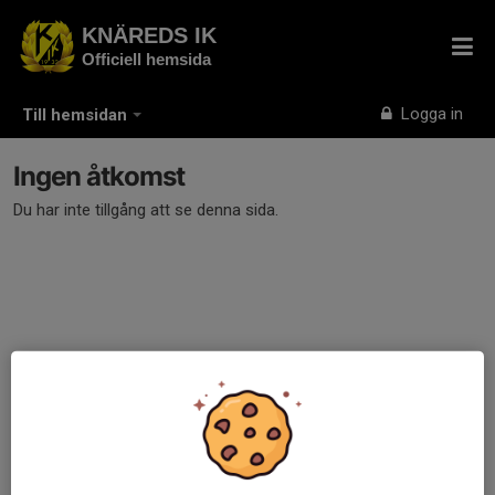
KNÄREDS IK
Officiell hemsida
Logga in
Till hemsidan
Ingen åtkomst
Du har inte tillgång att se denna sida.