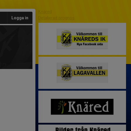
Knäred
Detaljerad prognos
Logga in