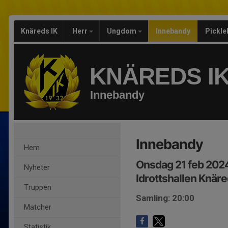
Knäreds IK
Herr
Ungdom
Innebandy
Pickle
KNÄREDS I
Innebandy
Innebandy
Hem
Onsdag 21 feb 202
Nyheter
Idrottshallen Knär
Truppen
Samling: 20:00
Matcher
Statistik