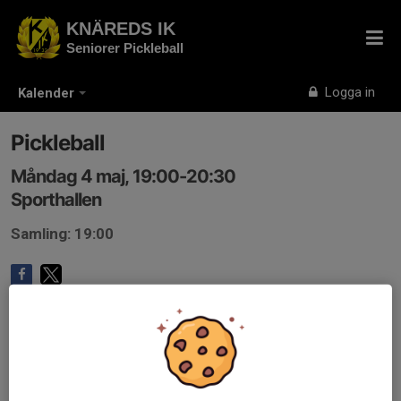
KNÄREDS IK
Seniorer Pickleball
Logga in
Kalender
Pickleball
Måndag 4 maj, 19:00-20:30
Sporthallen
Samling: 19:00