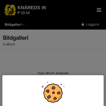
KNÄREDS IK
P 13-14
Logga in
Bildgalleri
Bildgalleri
0 album
Inga album skapade