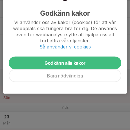
17
Godkänn kakor
Tis
Vi använder oss av kakor (cookies) för att vår
18
webbplats ska fungera bra för dig. De används
Ons
även för webbanalys i syfte att hjälpa oss att
19
förbättra våra tjänster.
Så använder vi cookies
Tor
20
Godkänn alla kakor
Fre
21
Bara nödvändiga
Lör
22
Sön
v.52
23
Mån