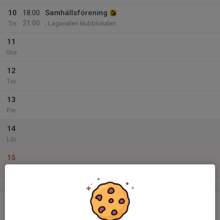
10
18:00
Samhällsförening
21:00
Tis
, Lagavallen klubblokalen
11
Ons
12
Tor
13
Fre
14
Lör
15
Sön
v.51
16
Mån