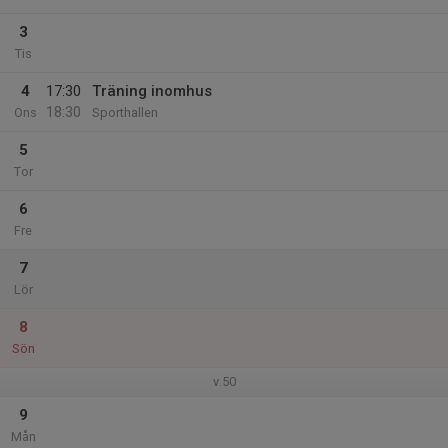
3
Tis
4
17:30
Träning inomhus
18:30
Ons
Sporthallen
5
Tor
6
Fre
7
Lör
8
Sön
v.50
9
Mån