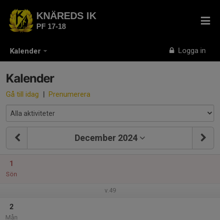
KNÄREDS IK
PF 17-18
Logga in
Kalender
Kalender
Gå till idag
|
Prenumerera
December 2024
1
Sön
v.49
2
Mån