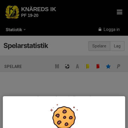
KNÄREDS IK
PF 19-20
Logga in
Statistik
Spelarstatistik
Spelare
Lag
SPELARE
Ingen spelarstatistik sparad
När ni fyller i uppställning på respektive match visas statistiken
automatiskt på denna sida