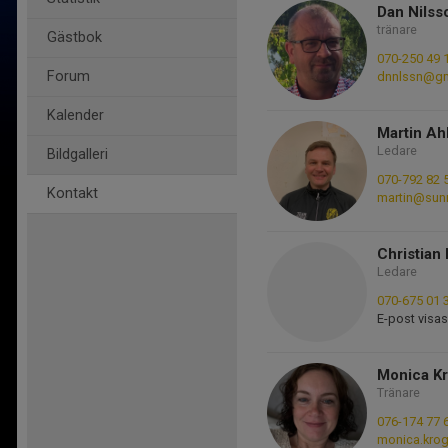
Dan Nilss
tränare
Gästbok
070-250 49 
Forum
dnnlssn@gm
Kalender
Martin Ah
Ledare
Bildgalleri
070-792 82 
Kontakt
martin@su
Christian
Ledare
070-675 01 
E-post visas
Monica K
Tränare
076-174 77 
monica.kro