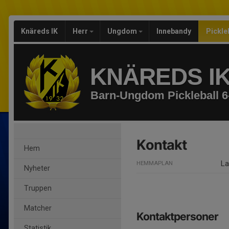
Knäreds IK
Herr
Ungdom
Innebandy
Pickle
KNÄREDS I
Barn-Ungdom Pickleball 6
Kontakt
Hem
La
HEMMAPLAN
Nyheter
Truppen
Matcher
Kontaktpersoner
Statistik