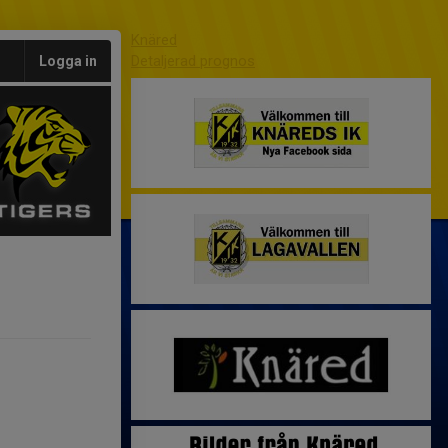
Knäred
Detaljerad prognos
Logga in