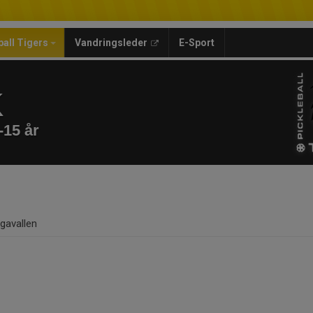
ball Tigers
Vandringsleder
E-Sport
K
-15 år
gavallen