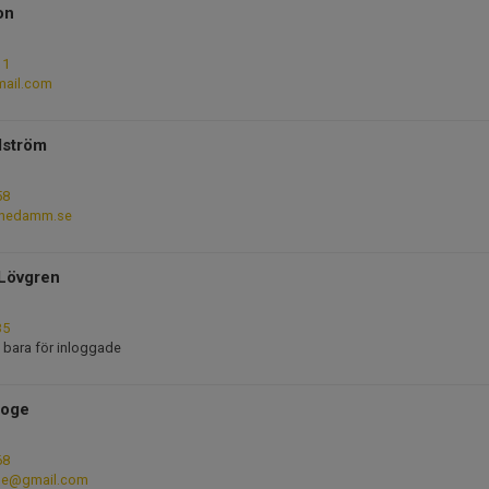
on
11
ail.com
lström
58
nnedamm.se
 Lövgren
35
 bara för inloggade
roge
68
ge@gmail.com