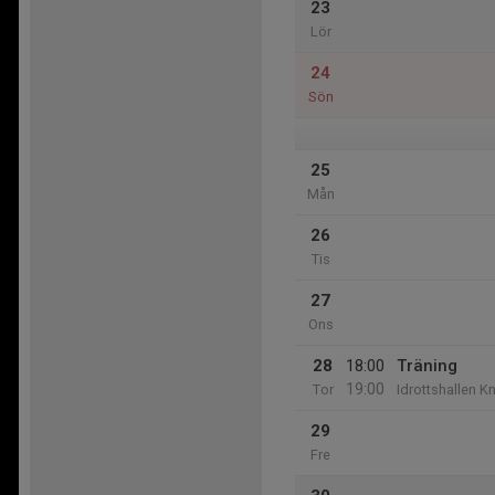
23
Lör
24
Sön
25
Mån
26
Tis
27
Ons
28
18:00
Träning
19:00
Tor
Idrottshallen K
29
Fre