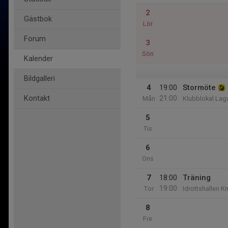
2
Gästbok
Lör
Forum
3
Sön
Kalender
Bildgalleri
4
19:00
Stormöte
21:00
Kontakt
Mån
Klubblokal Lag
5
Tis
6
Ons
7
18:00
Träning
19:00
Tor
Idrottshallen K
8
Fre