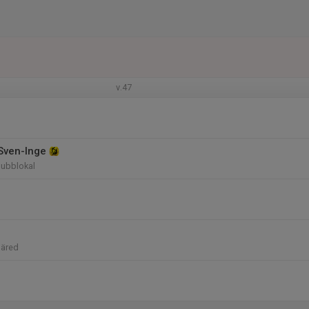
v.47
Sven-Inge
klubblokal
näred