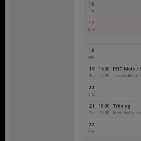
16
Lör
17
Sön
18
Mån
19
15:00
PRO Möte / 
17:00
Tis
, Lagavallen + 
20
Ons
21
18:00
Träning
19:00
Tor
Idrottshallen K
22
Fre