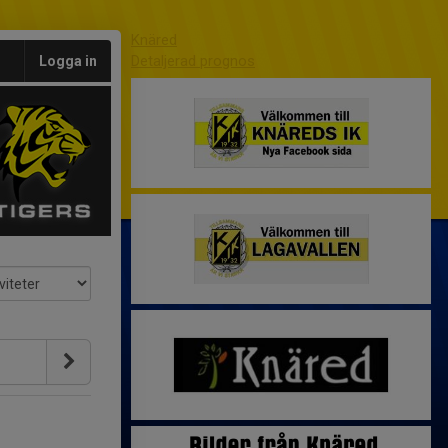
Knäred
Detaljerad prognos
Logga in