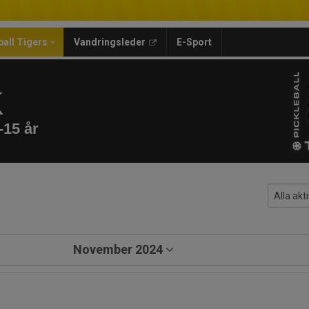
ball Tigers
Vandringsleder
E-Sport
K
-15 år
November 2024