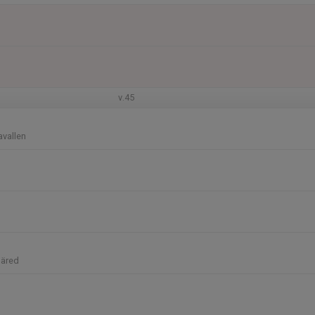
v.45
avallen
näred