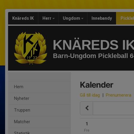
Knäreds IK
Herr
Ungdom
Innebandy
Pickle
KNÄREDS I
Barn-Ungdom Pickleball 6
Kalender
Hem
Gå till idag
|
Prenumerera
Nyheter
Truppen
Matcher
1
Fre
Statistik