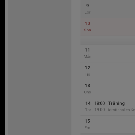
9
Lör
10
Sön
11
Mån
12
Tis
13
Ons
14
18:00
Träning
19:00
Tor
Idrottshallen K
15
Fre