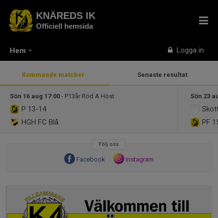
KNÄREDS IK
Officiell hemsida
Logga in
Hem
Kommande matcher
Senaste resultat
Sön 16 aug 17:00
- P13år Röd A Höst
Sön 23 a
P 13-14
Skott
HGH FC Blå
PF 1
Följ oss
Facebook
Instagram