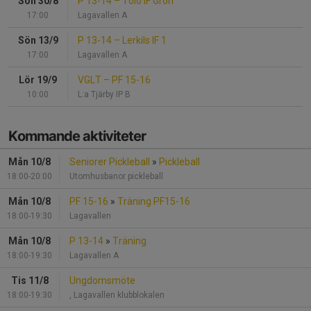
Sön 30/8
P 13-14
–
Tölö IF Grön
17:00
Lagavallen A
Sön 13/9
P 13-14
–
Lerkils IF 1
17:00
Lagavallen A
Lör 19/9
VGLT
–
PF 15-16
10:00
L:a Tjärby IP B
Kommande aktiviteter
Mån 10/8
Seniorer Pickleball
»
Pickleball
18:00-20:00
Utomhusbanor pickleball
Mån 10/8
PF 15-16
»
Träning PF15-16
18:00-19:30
Lagavallen
Mån 10/8
P 13-14
»
Träning
18:00-19:30
Lagavallen A
Tis 11/8
Ungdomsmöte
18:00-19:30
, Lagavallen klubblokalen