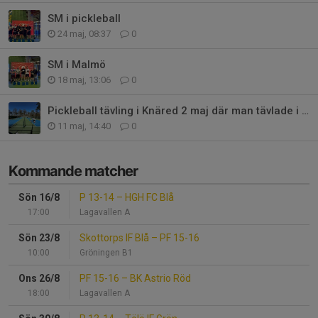
SM i pickleball
24 maj, 08:37
0
SM i Malmö
18 maj, 13:06
0
Pickleball tävling i Knäred 2 maj där man tävlade i dubbel
11 maj, 14:40
0
Kommande matcher
Sön 16/8
P 13-14
–
HGH FC Blå
17:00
Lagavallen A
Sön 23/8
Skottorps IF Blå
–
PF 15-16
10:00
Gröningen B1
Ons 26/8
PF 15-16
–
BK Astrio Röd
18:00
Lagavallen A