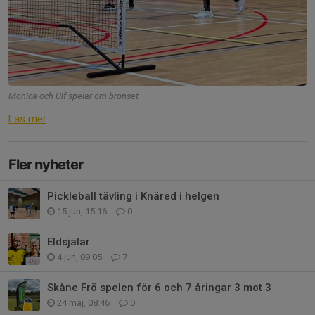
Monica och Ulf spelar om bronset
Läs mer
Fler nyheter
Pickleball tävling i Knäred i helgen
15 jun, 15:16
0
Eldsjälar
4 jun, 09:05
7
Skåne Frö spelen för 6 och 7 åringar 3 mot 3
24 maj, 08:46
0