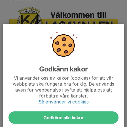
Kontaktperson Anna Larsson tel. 070-690 32 41
TACK FÖR ATT DU HJÄLPER TILL ATT BEMANNA KIOSKEN:
Godkänn kakor
Kontaktperson: Nathalie Ekberg tel. 073-324 39 13
e-post:
nattis_20_puh@hotmail.com
Vi använder oss av kakor (cookies) för att vår
webbplats ska fungera bra för dig. De används
Kiosken är öppen när du kommer .
även för webbanalys i syfte att hjälpa oss att
Det är bra om du kommer 15 min innan start. Korv och
förbättra våra tjänster.
Hamburgare är framplockat.
Så använder vi cookies
Det finns en Kioskmanual
Får du förhinder så byt gärna med någon annan
Godkänn alla kakor
Matcher Lagavallen