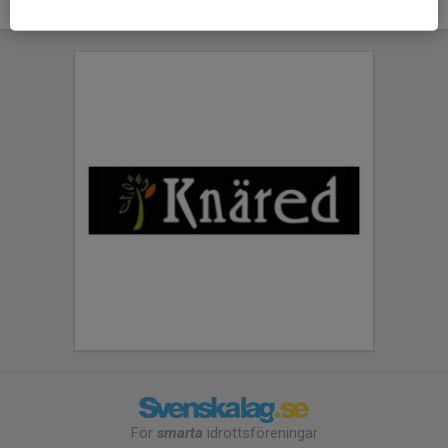
För
smarta
idrottsföreningar