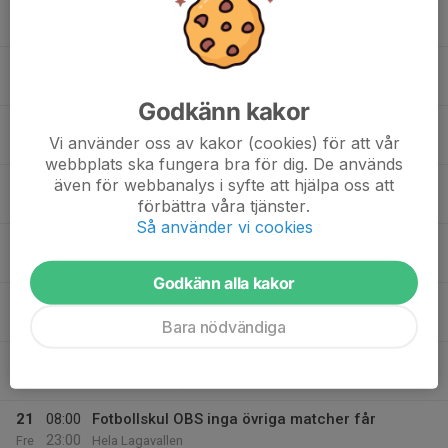
18:00
Träning PF15-16
PF 15-16
19:30
Lagavallen
18:00
Pickleball
Seniorer Pickleball
20:00
Utomhusbanor pickleball
Godkänn kakor
18
19:00
Stormöte
Vi använder oss av kakor (cookies) för att vår
21:00
Tis
Lagavallen klubblokalen
webbplats ska fungera bra för dig. De används
19
17:30
Uteträning
även för webbanalys i syfte att hjälpa oss att
PF 19-20
18:30
förbättra våra tjänster.
Ons
Lagavallen
Så använder vi cookies
18:00
Träning
P 13-14
19:30
Lagavallen A
Godkänn alla kakor
18:00
Träning PF15-16
PF 15-16
19:30
Lagavallen
Bara nödvändiga
20
18:00
Pickleball
Seniorer Pickleball
20:00
Tor
Utomhusbanor pickleball
21
08:00
Fotbollskul OBS inga övriga matcher får
23:00
Fre
Hela Lagavallen