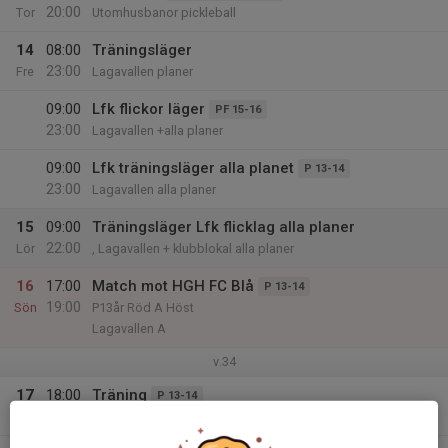
20:00
Tor
Utomhusbanor pickleball
14
08:00
Träningsläger
23:00
Fre
Lagavallen planer
09:00
Lfk flickor läger
PF 15-16
23:00
Lagavallen +alla planer
09:00
Lfk träningsläger alla planet
P 13-14
23:00
Lagavallen alla planer
15
09:00
Träningsläger Lfk flicklag alla planer
22:00
Lör
, Lagavallen + klubblokal alla planer
16
17:00
Match mot HGH FC Blå
P 13-14
19:00
Sön
P13år Röd A Höst
Lagavallen A
v.34
17
18:00
Träning
P 13-14
19:30
Mån
Lagavallen A