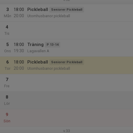
3
18:00
Pickleball
Seniorer Pickleball
20:00
Mån
Utomhusbanor pickleball
4
Tis
5
18:00
Träning
P 13-14
19:30
Ons
Lagavallen A
6
18:00
Pickleball
Seniorer Pickleball
20:00
Tor
Utomhusbanor pickleball
7
Fre
8
Lör
9
Sön
v.33