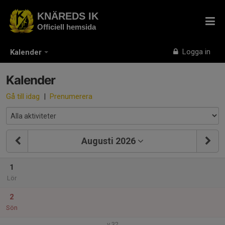
KNÄREDS IK
Officiell hemsida
Logga in
Kalender
Kalender
Gå till idag
|
Prenumerera
Augusti 2026
1
Lör
2
Sön
v.32