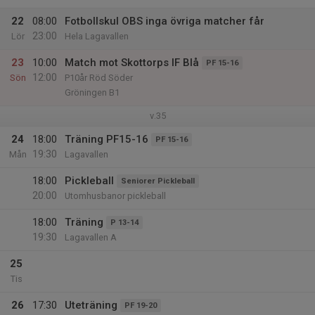
22
08:00
Fotbollskul OBS inga övriga matcher får
23:00
Lör
Hela Lagavallen
23
10:00
Match mot Skottorps IF Blå
PF 15-16
12:00
Sön
P10år Röd Söder
Gröningen B1
v.35
24
18:00
Träning PF15-16
PF 15-16
19:30
Mån
Lagavallen
18:00
Pickleball
Seniorer Pickleball
20:00
Utomhusbanor pickleball
18:00
Träning
P 13-14
19:30
Lagavallen A
25
Tis
26
17:30
Uteträning
PF 19-20