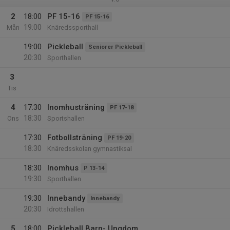
2
18:00
PF 15-16
PF 15-16
19:00
Mån
Knäredssporthall
19:00
Pickleball
Seniorer Pickleball
20:30
Sporthallen
3
Tis
4
17:30
Inomhusträning
PF 17-18
18:30
Ons
Sportshallen
17:30
Fotbollsträning
PF 19-20
18:30
Knäredsskolan gymnastiksal
18:30
Inomhus
P 13-14
19:30
Sporthallen
19:30
Innebandy
Innebandy
20:30
Idrottshallen
5
18:00
Pickleball Barn- Ungdom