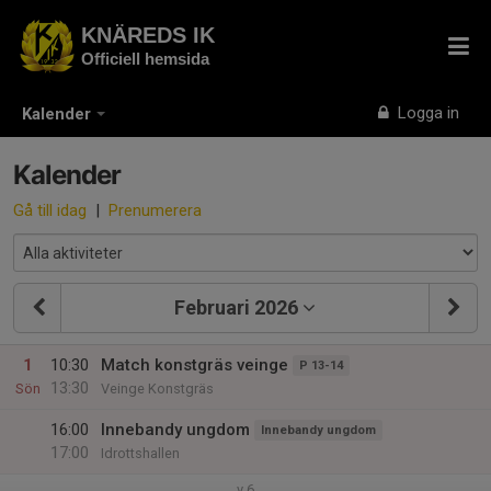
KNÄREDS IK
Officiell hemsida
Logga in
Kalender
Kalender
Gå till idag
|
Prenumerera
Februari 2026
1
10:30
Match konstgräs veinge
P 13-14
13:30
Sön
Veinge Konstgräs
16:00
Innebandy ungdom
Innebandy ungdom
17:00
Idrottshallen
v.6