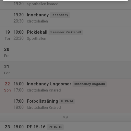
19:30
Sporthallen knäred
19:30
Innebandy
Innebandy
20:30
Idrottshallen
19
19:00
Pickleball
Seniorer Pickleball
20:30
Tor
Sporthallen
20
Fre
21
Lör
22
16:00
Innebandy Ungdomar
Innebandy ungdom
17:00
Sön
Idrottshallen Knäred
17:00
Fotbollsträning
P 13-14
18:00
Idrottshallen Knäred
v.9
23
18:00
PF 15-16
PF 15-16