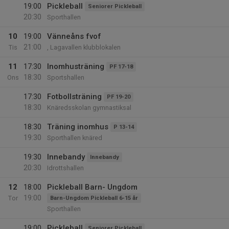
19:00
Pickleball
Seniorer Pickleball
20:30
Sporthallen
10
19:00
Vänneåns fvof
21:00
Tis
, Lagavallen klubblokalen
11
17:30
Inomhusträning
PF 17-18
18:30
Ons
Sportshallen
17:30
Fotbollsträning
PF 19-20
18:30
Knäredsskolan gymnastiksal
18:30
Träning inomhus
P 13-14
19:30
Sporthallen knäred
19:30
Innebandy
Innebandy
20:30
Idrottshallen
12
18:00
Pickleball Barn- Ungdom
19:00
Tor
Barn-Ungdom Pickleball 6-15 år
Sporthallen
19:00
Pickleball
Seniorer Pickleball