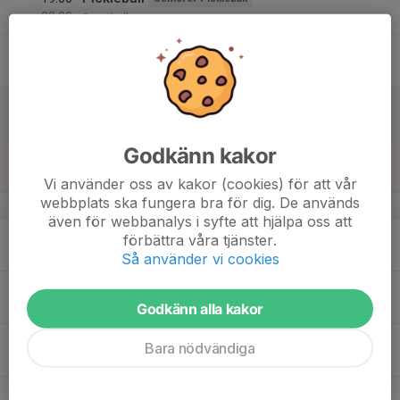
20:30
Sporthallen
13
Fre
14
15:50
Träningsmatch mot Snöstorp
P 13-14
17:30
Lör
Snöstorp, Skedalahed
Godkänn kakor
15
17:00
Fotbollsträning
P 13-14
18:00
Sön
Idrottshallen Knäred
Vi använder oss av kakor (cookies) för att vår
webbplats ska fungera bra för dig. De används
v.8
även för webbanalys i syfte att hjälpa oss att
16
19:00
Pickleball
Seniorer Pickleball
förbättra våra tjänster.
20:30
Mån
Sporthallen
Så använder vi cookies
17
Godkänn alla kakor
Tis
18
17:30
Fotbollsträning
PF 19-20
Bara nödvändiga
18:30
Ons
Knäredsskolan gymnastiksal
18:30
Träning inomhus
P 13-14